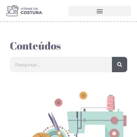
Melhores Máquinas de Costura
Conteúdos