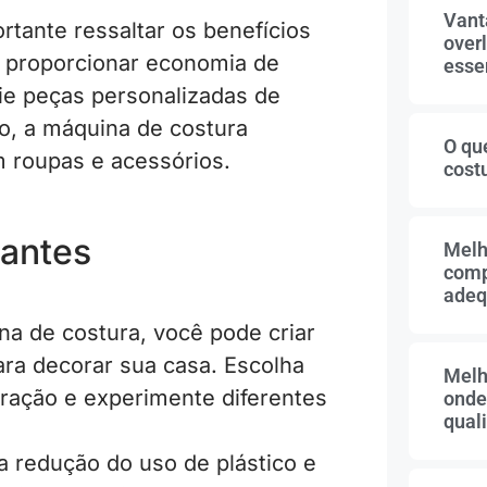
Vant
rtante ressaltar os benefícios
overl
e proporcionar economia de
essen
ie peças personalizadas de
o, a máquina de costura
O qu
m roupas e acessórios.
cost
iantes
Melh
comp
adeq
a de costura, você pode criar
ara decorar sua casa. Escolha
Melh
ação e experimente diferentes
onde
qual
 a redução do uso de plástico e