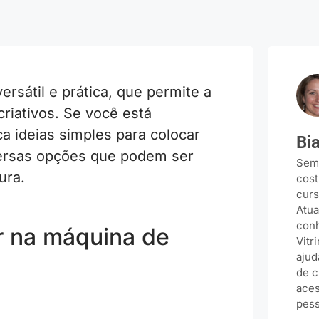
rsátil e prática, que permite a
criativos. Se você está
 ideias simples para colocar
Bi
iversas opções que podem ser
Semp
ura.
cost
curs
Atua
conh
er na máquina de
Vitr
ajud
de c
aces
pess