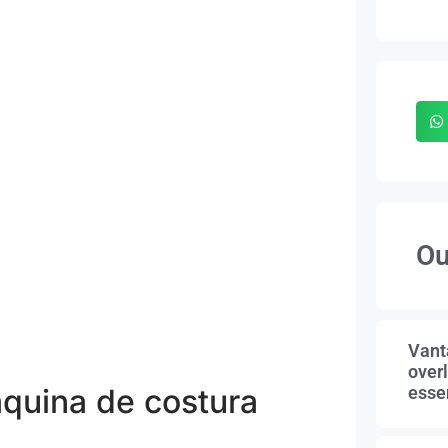
Ou
Vant
overl
essen
áquina de costura