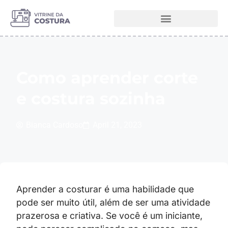
Melhores Máquinas de Costura
Como aprender corte
e costura sozinha
Bianca Cardoso
April 21, 2023
Aprender a costurar é uma habilidade que
pode ser muito útil, além de ser uma atividade
prazerosa e criativa. Se você é um iniciante,