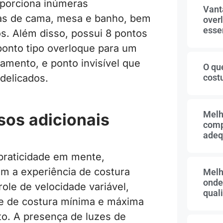
oporciona inúmeras
Vant
eças de cama, mesa e banho, bem
overl
essen
s. Além disso, possui 8 pontos
onto tipo overloque para um
mento, e ponto invisível que
O qu
cost
 delicados.
Melh
sos adicionais
comp
adeq
 praticidade em mente,
am a experiência de costura
Melh
onde
ole de velocidade variável,
qual
ade de costura mínima e máxima
o. A presença de luzes de