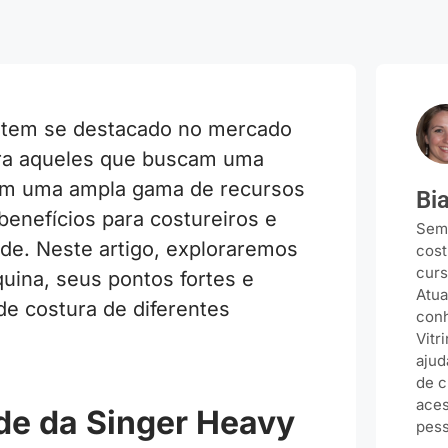
 tem se destacado no mercado
ara aqueles que buscam uma
Com uma ampla gama de recursos
Bi
enefícios para costureiros e
Semp
ade. Neste artigo, exploraremos
cost
curs
uina, seus pontos fortes e
Atua
e costura de diferentes
conh
Vitr
ajud
de c
aces
ade da Singer Heavy
pess