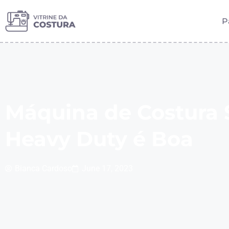
P
Máquina de Costura 
Heavy Duty é Boa
Bianca Cardoso
June 17, 2023