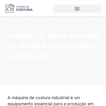
Melhores Máquinas de Costura
Industrial Reta Yamata
FY-8700 é boa: Análise
e Avaliação
Bianca Cardoso
July 29, 2023
A máquina de costura industrial é um
equipamento essencial para a produção em