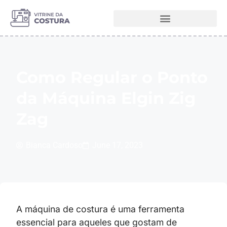
Melhores Máquinas de Costura
Como Regular o Ponto
da Máquina Elgin Zig
Zag
Bianca Cardoso
June 17, 2023
A máquina de costura é uma ferramenta
essencial para aqueles que gostam de