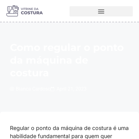
Melhores Máquinas de Costura
Como regular o ponto
da máquina de
costura
Bianca Cardoso
April 21, 2023
Regular o ponto da máquina de costura é uma
habilidade fundamental para quem quer